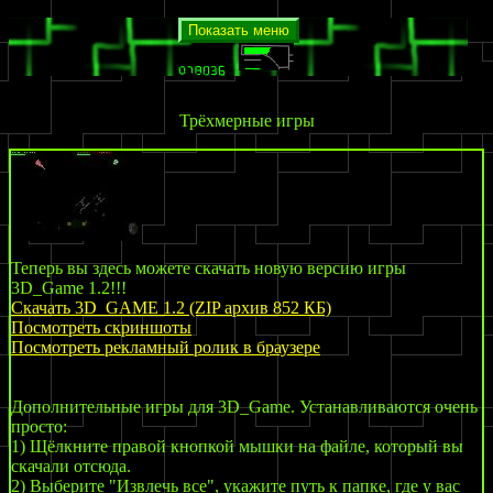
Показать меню
Трёхмерные игры
Теперь вы здесь можете скачать новую версию игры
3D_Game 1.2!!!
Скачать 3D_GAME 1.2 (ZIP архив 852 КБ)
Посмотреть скриншоты
Посмотреть рекламный ролик в браузере
Дополнительные игры для 3D_Game. Устанавливаются очень
просто:
1) Щёлкните правой кнопкой мышки на файле, который вы
скачали отсюда.
2) Выберите "Извлечь все", укажите путь к папке, где у вас