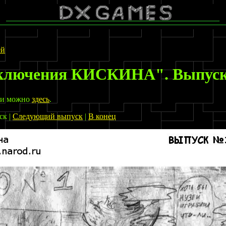
ей
ключения КИСКИНА". Выпуск 
ти можно
здесь
.
ск |
Следующий выпуск
|
В конец