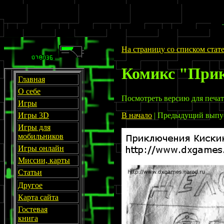
На страницу со списком стат
Комикс "При
Главная
О себе
Посмотреть версию для печа
Игры
В начало
| Предыдущий выпу
Игры 3D
Игры для
мобильников
Игры онлайн
Миссии, карты
Статьи
Другое
Карта сайта
Гостевая
книга